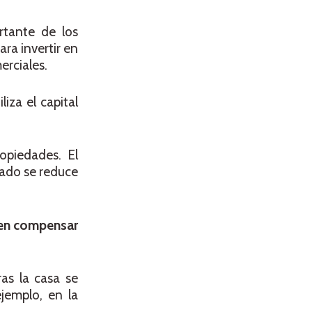
rtante de los
ara invertir en
rciales.
iza el capital
ropiedades. El
cado se reduce
en compensar
ras la casa se
jemplo, en la