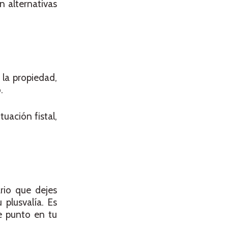
n alternativas
 la propiedad,
.
uación fistal,
ario que dejes
plusvalía. Es
e punto en tu