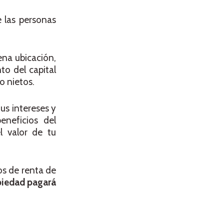
e las personas
ena ubicación,
to del capital
o nietos.
tus intereses y
eneficios del
l valor de tu
os de renta de
piedad pagará