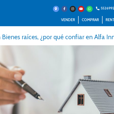
552699
VENDER
COMPRAR
REN
n Bienes raíces, ¿por qué confiar en Alfa In