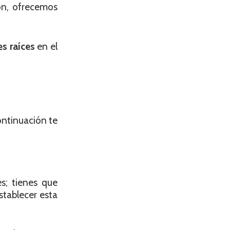
ón, ofrecemos
es raíces
en el
ontinuación te
s; tienes que
stablecer esta