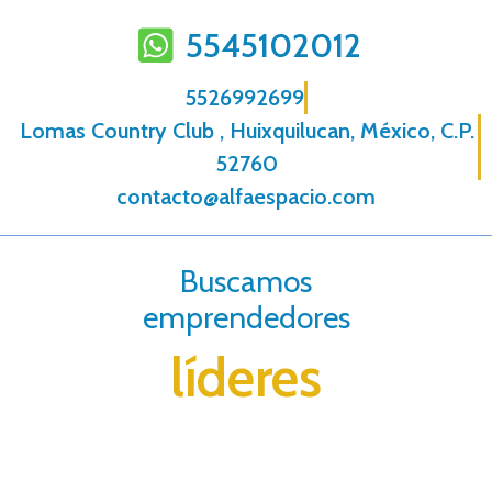
5545102012
5526992699
Lomas Country Club , Huixquilucan, México, C.P.
52760
contacto@alfaespacio.com
Buscamos
emprendedores
líderes