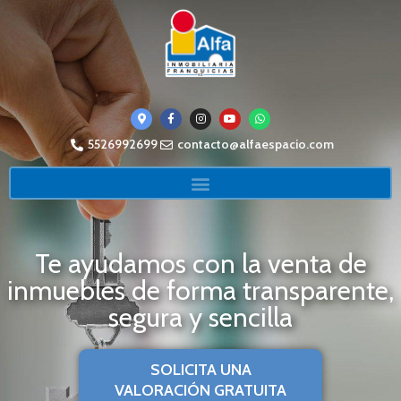
5526992699
contacto@alfaespacio.com
Te ayudamos con la venta de
inmuebles de forma transparente,
segura y sencilla
SOLICITA UNA
VALORACIÓN GRATUITA