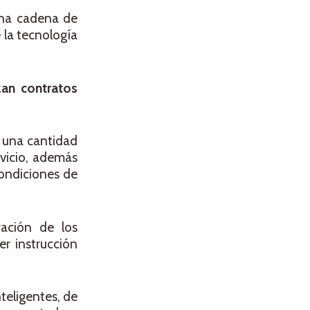
una cadena de
 la tecnología
zan contratos
r una cantidad
rvicio, además
condiciones de
ración de los
er instrucción
teligentes, de