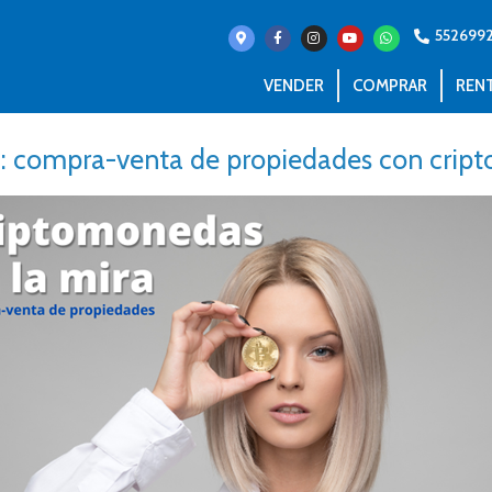
552699
VENDER
COMPRAR
REN
a: compra-venta de propiedades con cri