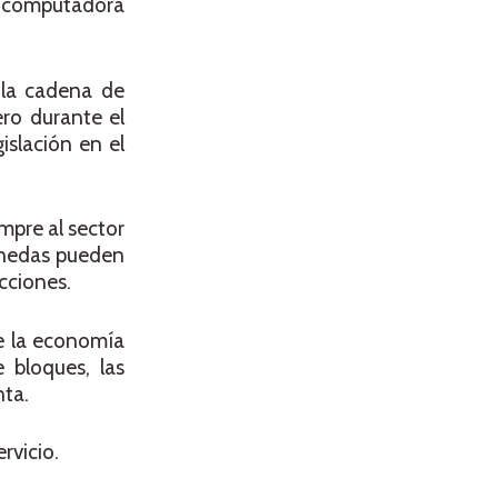
o computadora
 la cadena de
ero durante el
islación en el
mpre al sector
monedas pueden
cciones.
de la economía
 bloques, las
nta.
rvicio.