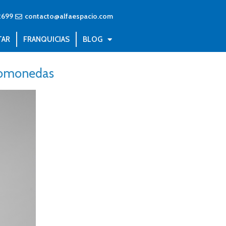
2699
contacto@alfaespacio.com
TAR
FRANQUICIAS
BLOG
ptomonedas