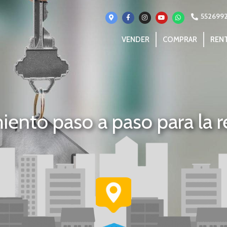
552699
VENDER
COMPRAR
REN
ento paso a paso para la 