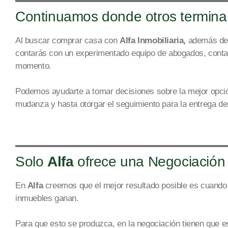
Continuamos donde otros termina
Al buscar comprar casa con
Alfa Inmobiliaria,
además de 
c
ontarás con un experimentado equipo de abogados, conta
mome
nto.
Podemos ayudarte a tomar decisiones sobre la mejor opción
mudanza
y
hasta
otorgar
el seguimiento para la entrega d
Solo
Alfa
ofrece una Negociación 
En
Alfa
creemos que el mejor resultado posible es cuando 
inmuebles ga
nan.
Par
a que esto se produzca, en la negociación tienen que es