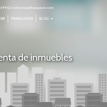
2699
contacto@alfaespacio.com
TAR
FRANQUICIAS
BLOG
renta de inmuebles