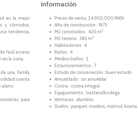
Información
ad en la mejor
Precio de venta: 24,900,000 MXN
os y cómodos,
Año de construcción : 1975
2
rca tendencia,
M2 construidos : 420 m
2
M2 terreno : 585 m
Habitaciones : 4
de fácil acceso
Baños : 4
n en la zona.
Medios baños : 2
Estacionamientos : 7
da una, Family
Estado de conservación : buen estado
omodidad cuenta
Amueblado : sin amueblar
 plano.
Cocina : cocina integral
Equipamiento : trastero/bodega.
sionistas para
Ventanas : aluminio.
Suelos : parquet, madera, mármol, loseta.