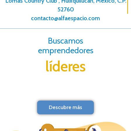
Lomas Country Club , Huixquilucan, México, C.P.
52760
contacto@alfaespacio.com
Buscamos
emprendedores
líderes
Descubre más