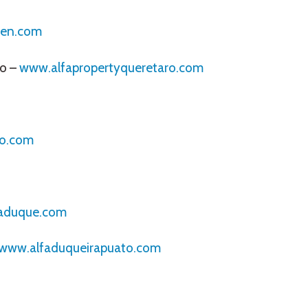
ien.com
ro –
www.alfapropertyqueretaro.com
io.com
aduque.com
www.alfaduqueirapuato.com