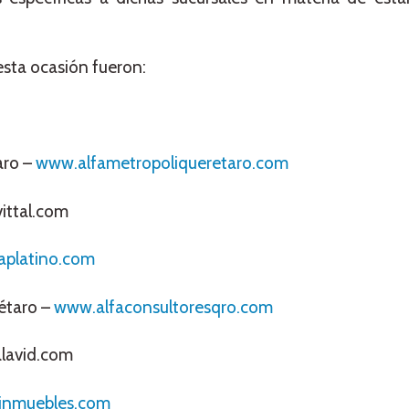
esta ocasión fueron:
aro –
www.alfametropoliqueretaro.com
vittal.com
aplatino.com
rétaro –
www.alfaconsultoresqro.com
alavid.com
inmuebles.com