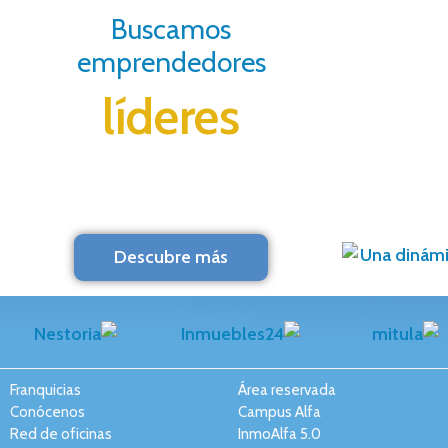
Buscamos
emprendedores
líderes
Descubre más
Franquicias
Área reservada
Conócenos
Campus Alfa
Red de oficinas
InmoAlfa 5.0